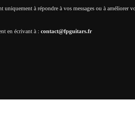
vent uniquement à répondre à vos messages ou à améliorer v
nt en écrivant à :
contact@fpguitars.fr
Atelier FP Guitars
Journal d’Atelier
Tarifs
Guitares
C